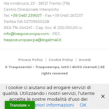
Via Innsbruck, 23 - 38121 Trento (TN)
Centro Direzionale Interporto
Tel.
+39 0461 239507
- Fax +39 0461 267237
Partita IVA 02709550228
REA TN-244241 - Cap. Soc. € 200.050,00 i.v.
info@traspoeuropa.com
- PEC:
traspoeuropascpa@legalmail.it
Privacy Policy
Cookie Policy
Accedi
© Trasposervizi - Traspoeuropa, tutti i diritti riservati | All
rights reserved
I cookie ci aiutano ad erogare servizi di
qualità. Utilizzando i nostri servizi, l'utente
accetta le nostre modalità d'uso dei
cookie.
Ulteriori informazioni
OK
Translate »