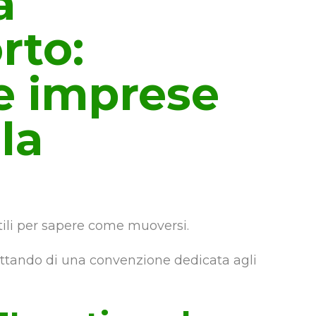
a
rto:
e imprese
la
utili per sapere come muoversi.
fittando di una convenzione dedicata agli