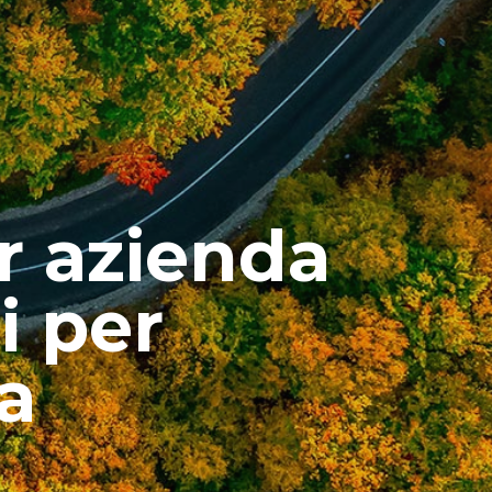
r azienda
i per
a