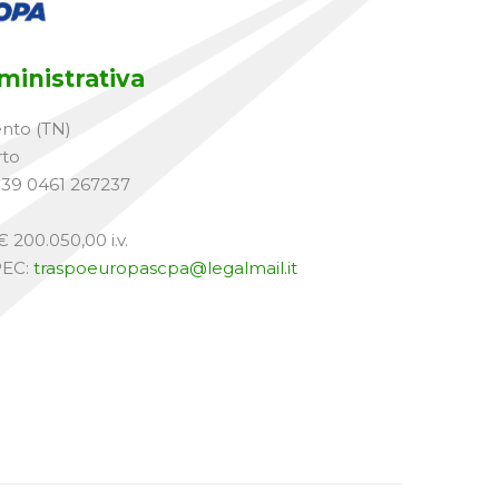
inistrativa
ento (TN)
rto
+39 0461 267237
 200.050,00 i.v.
PEC:
traspoeuropascpa@legalmail.it