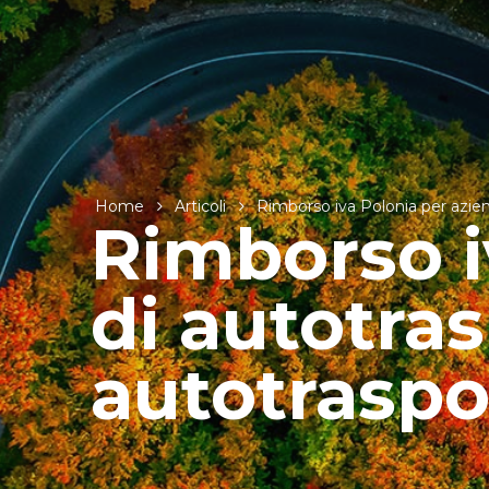
Home
Articoli
Rimborso iva Polonia per aziend
Rimborso i
di autotras
autotraspo