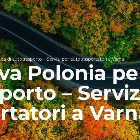
a di autotrasporto – Servizi per autotrasportatori a Varna
va Polonia pe
porto – Serviz
rtatori a Varn