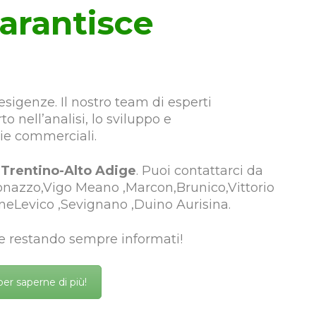
garantisce
esigenze. Il nostro team di esperti
o nell’analisi, lo sviluppo e
gie commerciali.
l
Trentino-Alto Adige
. Puoi contattarci da
nazzo,Vigo Meano ,Marcon,Brunico,Vittorio
neLevico ,Sevignano ,Duino Aurisina.
 e restando sempre informati!
per saperne di più!