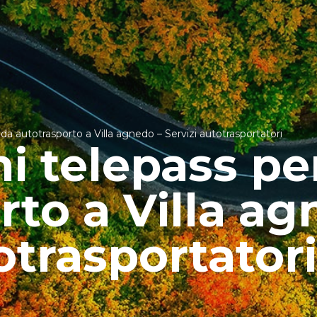
da autotrasporto a Villa agnedo – Servizi autotrasportatori
i telepass pe
rto a Villa ag
otrasportatori