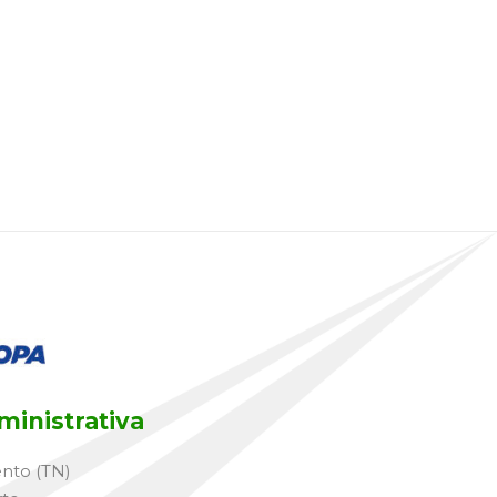
inistrativa
ento (TN)