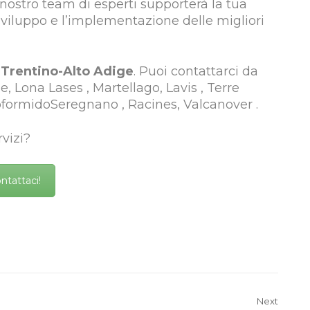
l nostro team di esperti supporterà la tua
 sviluppo e l’implementazione delle migliori
l
Trentino-Alto Adige
. Puoi contattarci da
le, Lona Lases , Martellago, Lavis , Terre
oformidoSeregnano , Racines, Valcanover .
vizi?
ntattaci!
Next