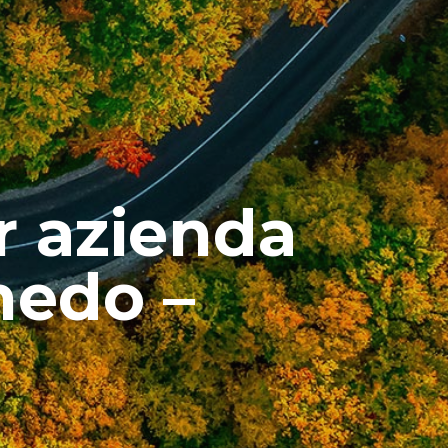
r azienda
nedo –