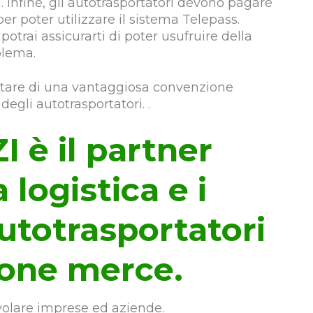
 Infine, gli autotrasportatori devono pagare
r poter utilizzare il sistema Telepass.
trai assicurarti di poter usufruire della
blema.
fittare di una vantaggiosa convenzione
gli autotrasportatori. .
è il partner
 logistica e i
autotrasportatori
one merce.
olare imprese ed aziende.