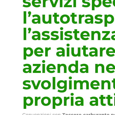
servizi spe
l’autotrasp
l’assisten
per aiutar
azienda ne
svolgiment
propria att