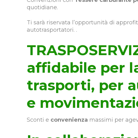
Convenzioni con
Tessere carburante p
quotidiane.
Ti sarà riservata l’opportunità di approf
autotrasportatori. .
TRASPOSERVIZI 
affidabile per la
trasporti, per 
e movimentazi
Sconti e
convenienza
massimi per agev