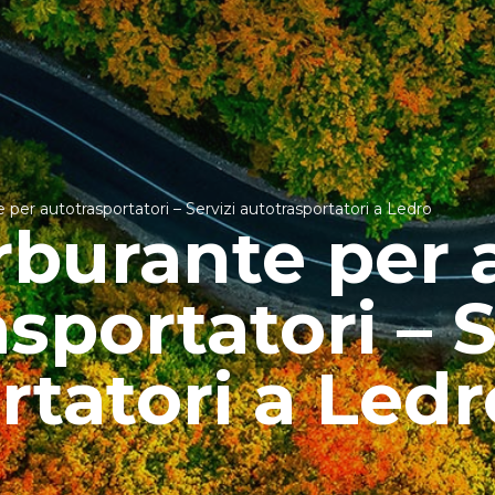
per autotrasportatori – Servizi autotrasportatori a Ledro
rburante per 
sportatori – S
rtatori a Ledr