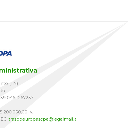
inistrativa
ento (TN)
rto
+39 0461 267237
 200.050,00 i.v.
PEC:
traspoeuropascpa@legalmail.it