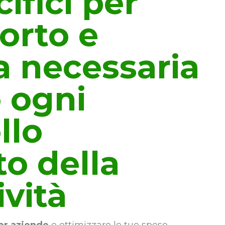
cifici per
orto e
za necessaria
e ogni
llo
o della
ività