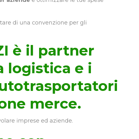
er aziende
e ottimizzare le tue spese
ittare di una convenzione per gli
è il partner
 logistica e i
autotrasportatori
one merce.
olare imprese ed aziende.