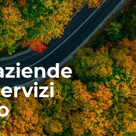
aziende
ervizi
o