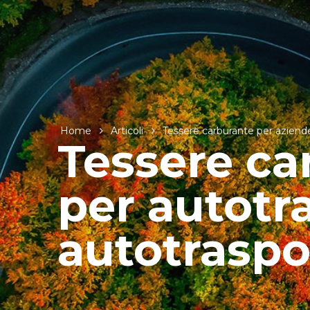
Home
Articoli
Tessere carburante per aziende 
Tessere ca
per autotra
autotraspo