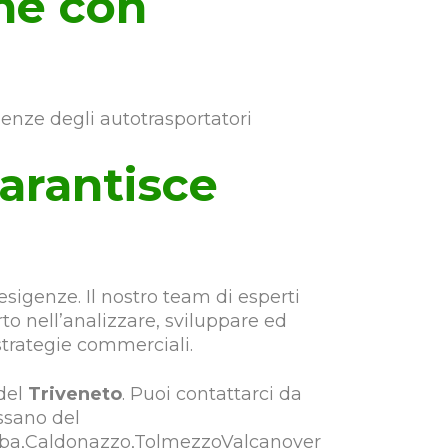
one con
enze degli autotrasportatori
garantisce
esigenze. Il nostro team di esperti
to nell’analizzare, sviluppare ed
trategie commerciali.
 del
Triveneto
. Puoi contattarci da
ssano del
aiba,Caldonazzo,TolmezzoValcanover