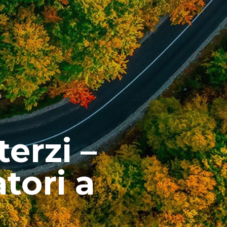
o
erzi –
tori a