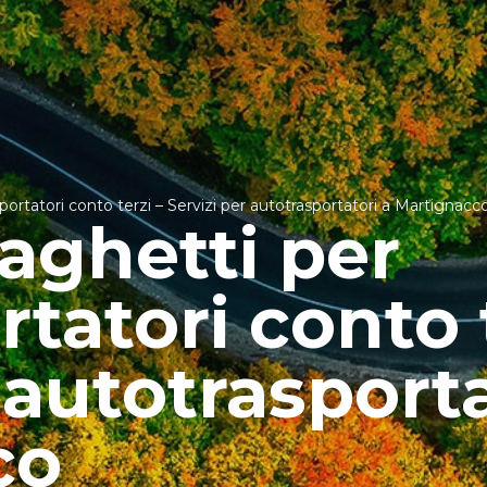
portatori conto terzi – Servizi per autotrasportatori a Martignacc
raghetti per
tatori conto t
 autotrasporta
co