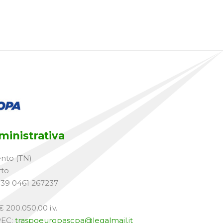
inistrativa
ento (TN)
rto
+39 0461 267237
 200.050,00 i.v.
PEC:
traspoeuropascpa@legalmail.it