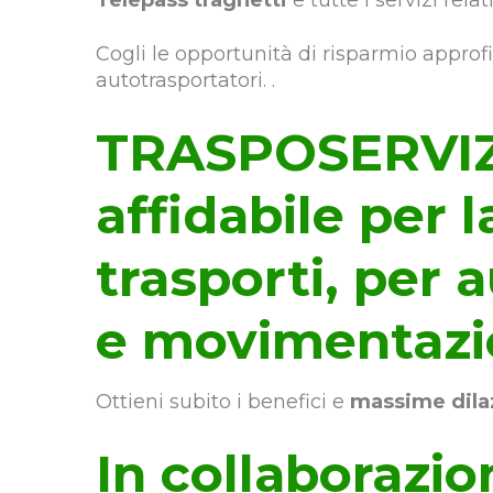
Telepass traghetti
e tutte i servizi rela
Cogli le opportunità di risparmio appro
autotrasportatori. .
TRASPOSERVIZI 
affidabile per la
trasporti, per 
e movimentazi
Ottieni subito i benefici e
massime dila
In collaborazi