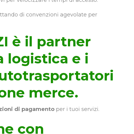
tivi per velocizzare i tempi di accesso.
fittando di convenzioni agevolate per
è il partner
 logistica e i
autotrasportatori
one merce.
zioni di pagamento
per i tuoi servizi.
one con