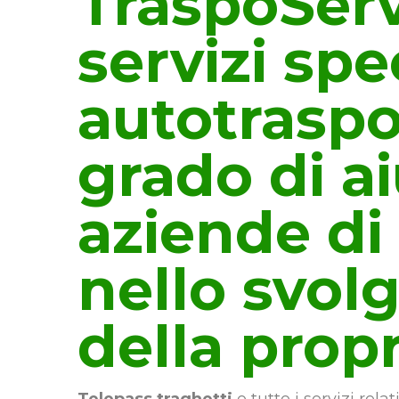
TraspoServi
servizi spe
autotraspo
grado di ai
aziende di
nello svol
della propr