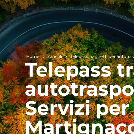
Home
Articoli
Telepass traghetti per autotras
Telepass t
autotraspor
Servizi per
Martignac