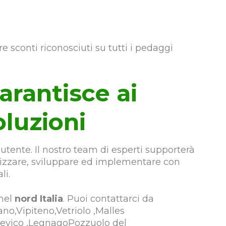
re sconti riconosciuti su tutti i pedaggi
arantisce ai
oluzioni
utente. Il nostro team di esperti supporterà
alizzare, sviluppare ed implementare con
li.
 nel
nord Italia
. Puoi contattarci da
no,Vipiteno,Vetriolo ,Malles
evico ,LegnagoPozzuolo del