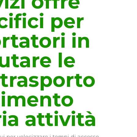
zi offre
cifici per
rtatori in
utare le
 trasporto
gimento
ia attività