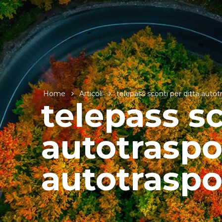
Home
Articoli
telepass sconti per ditta autotr
telepass sc
autotraspor
autotraspo