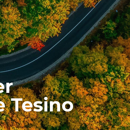
er
e Tesino