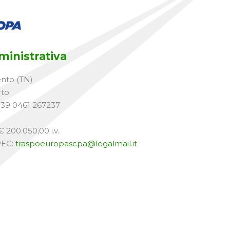
inistrativa
ento (TN)
rto
+39 0461 267237
 200.050,00 i.v.
PEC:
traspoeuropascpa@legalmail.it