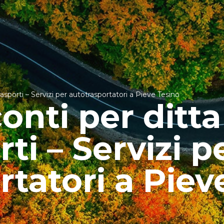
asporti – Servizi per autotrasportatori a Pieve Tesino
onti per ditta
ti – Servizi p
rtatori a Piev