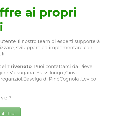
ffre ai propri
i
utente. Il nostro team di esperti supporterà
alizzare, sviluppare ed implementare con
li.
 del
Triveneto
. Puoi contattarci da Pieve
gine Valsugana ,Frassilongo ,Giovo
Preganziol,Baselga di PinèCognola ,Levico
vizi?
ntattaci!