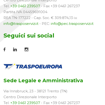
Centro Direzionale Interporto
Tel.
+39 0461 239507
- Fax +39 0461 267237
Partita IVA 04459691004
REA TN-177222 - Cap. Soc. € 309.874,13 i.v.
info@trasposervizi.it
- PEC:
info@pec.trasposervizi.it
Seguici sui social
Sede Legale e Amministrativa
Via Innsbruck, 23 - 38121 Trento (TN)
Centro Direzionale Interporto
Tel.
+39 0461 239507
- Fax +39 0461 267237