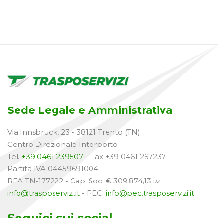
Sede Legale e Amministrativa
Via Innsbruck, 23 - 38121 Trento (TN)
Centro Direzionale Interporto
Tel.
+39 0461 239507
- Fax +39 0461 267237
Partita IVA 04459691004
REA TN-177222 - Cap. Soc. € 309.874,13 i.v.
info@trasposervizi.it
- PEC:
info@pec.trasposervizi.it
Seguici sui social