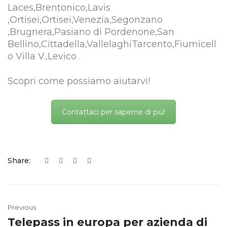
Laces,Brentonico,Lavis
,Ortisei,Ortisei,Venezia,Segonzano
,Brugnera,Pasiano di Pordenone,San
Bellino,Cittadella,VallelaghiTarcento,Fiumicell
o Villa V.,Levico .
Scopri come possiamo aiutarvi!
Contattaci per saperne di più!
Share:
Previous
Telepass in europa per azienda di