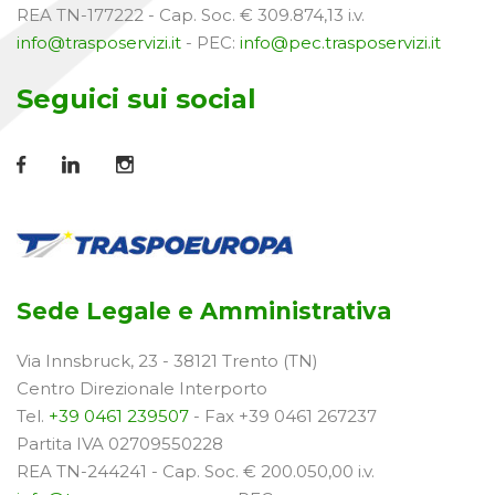
REA TN-177222 - Cap. Soc. € 309.874,13 i.v.
info@trasposervizi.it
- PEC:
info@pec.trasposervizi.it
Seguici sui social
Sede Legale e Amministrativa
Via Innsbruck, 23 - 38121 Trento (TN)
Centro Direzionale Interporto
Tel.
+39 0461 239507
- Fax +39 0461 267237
Partita IVA 02709550228
REA TN-244241 - Cap. Soc. € 200.050,00 i.v.