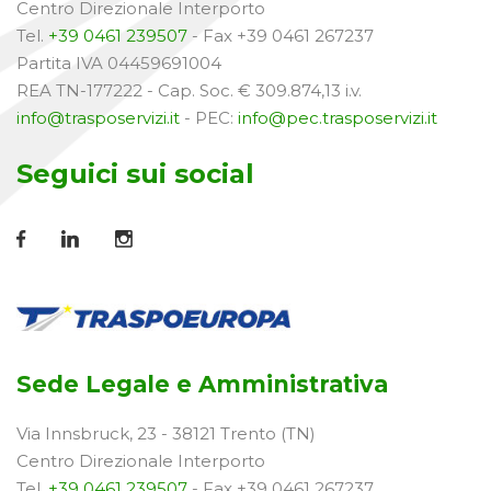
Centro Direzionale Interporto
Tel.
+39 0461 239507
- Fax +39 0461 267237
Partita IVA 04459691004
REA TN-177222 - Cap. Soc. € 309.874,13 i.v.
info@trasposervizi.it
- PEC:
info@pec.trasposervizi.it
Seguici sui social
Sede Legale e Amministrativa
Via Innsbruck, 23 - 38121 Trento (TN)
Centro Direzionale Interporto
Tel.
+39 0461 239507
- Fax +39 0461 267237