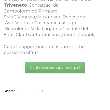
Triveneto
. Contattaci da
Campoformido,Primiero
SMdC,Venezia,Valcanover ,Roncegno
,Avio,Vigonza,Calceranica al lago
,Bussolengo,Villa Lagarina,Cividale del
Friuli,ClautSanta Giuliana ,Renon,Zoppola.
Cogli le opportunità di risparmio che
possiamo offrirti.
Contattaci per saperne di più!
Share: