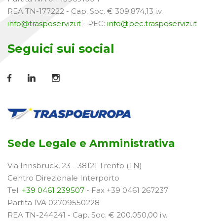
REA TN-177222 - Cap. Soc. € 309.874,13 i.v.
info@trasposervizi.it
- PEC:
info@pec.trasposervizi.it
Seguici sui social
Sede Legale e Amministrativa
Via Innsbruck, 23 - 38121 Trento (TN)
Centro Direzionale Interporto
Tel.
+39 0461 239507
- Fax +39 0461 267237
Partita IVA 02709550228
REA TN-244241 - Cap. Soc. € 200.050,00 i.v.