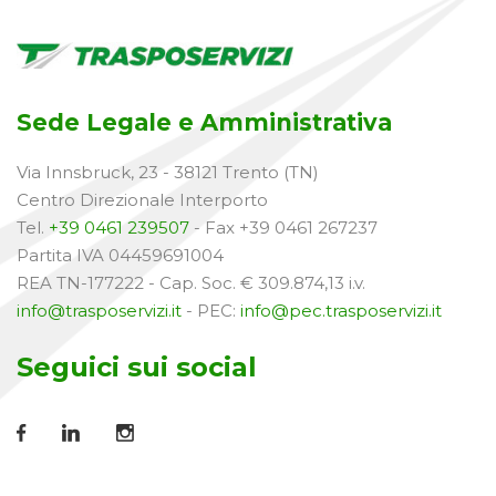
Sede Legale e Amministrativa
Via Innsbruck, 23 - 38121 Trento (TN)
Centro Direzionale Interporto
Tel.
+39 0461 239507
- Fax +39 0461 267237
Partita IVA 04459691004
REA TN-177222 - Cap. Soc. € 309.874,13 i.v.
info@trasposervizi.it
- PEC:
info@pec.trasposervizi.it
Seguici sui social