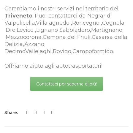
Garantiamo i nostri servizi nel territorio del
Triveneto
. Puoi contattarci da Negrar di
Valpolicella,Villa agnedo ,Roncegno ,Cognola
,Dro,Levico ,Lignano Sabbiadoro,Martignano
,Mezzocorona,Gemona del Friuli,Casarsa della
Delizia,Azzano
DecimoVallelaghi,Rovigo,Campoformido.
Offriamo aiuto agli autotrasportatori!
Contattaci per saperne di più!
Share: