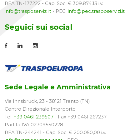
REA TN-177222 - Cap. Soc. € 309.874,13 i.v.
info@trasposervizi.it
- PEC:
info@pec.trasposervizi.it
Seguici sui social
Sede Legale e Amministrativa
Via Innsbruck, 23 - 38121 Trento (TN)
Centro Direzionale Interporto
Tel.
+39 0461 239507
- Fax +39 0461 267237
Partita IVA 02709550228
REA TN-244241 - Cap. Soc. € 200.050,00 i.v.