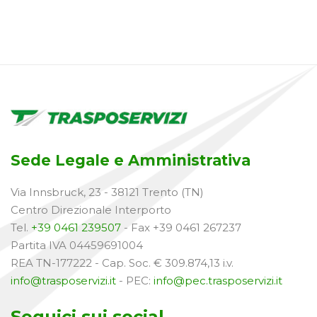
Sede Legale e Amministrativa
Via Innsbruck, 23 - 38121 Trento (TN)
Centro Direzionale Interporto
Tel.
+39 0461 239507
- Fax +39 0461 267237
Partita IVA 04459691004
REA TN-177222 - Cap. Soc. € 309.874,13 i.v.
info@trasposervizi.it
- PEC:
info@pec.trasposervizi.it
Seguici sui social