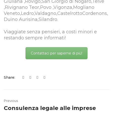
Giuliana ,Rovigo,San Giorgio di Nogaro,Telve
,Rivignano Teor,Povo ,Vigonza,Mogliano
Veneto,Ledro,Valdagno,CastelrottoCordenons,
Duino Aurisina,Silandro.
Viaggiate senza pensieri, a costi minori e
restando sempre informati!
Contattaci per saperne di più!
Share:
Previous
Consulenza legale alle imprese