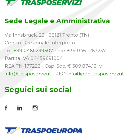
Sede Legale e Amministrativa
Via Innsbruck, 23 - 38121 Trento (TN)
Centro Direzionale Interporto
Tel.
+39 0461 239507
- Fax +39 0461 267237
Partita IVA 04459691004
REA TN-177222 - Cap. Soc. € 309.874,13 i.v.
info@trasposervizi.it
- PEC:
info@pec.trasposervizi.it
Seguici sui social