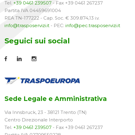
Tel.
+39 0461 239507
- Fax +39 0461 267237
Partita IVA 04459691004
REA TN-177222 - Cap. Soc. € 309.874,13 i.v.
info@trasposervizi.it
- PEC:
info@pec.trasposervizi.it
Seguici sui social
Sede Legale e Amministrativa
Via Innsbruck, 23 - 38121 Trento (TN)
Centro Direzionale Interporto
Tel.
+39 0461 239507
- Fax +39 0461 267237
Partita IVA 02709550228