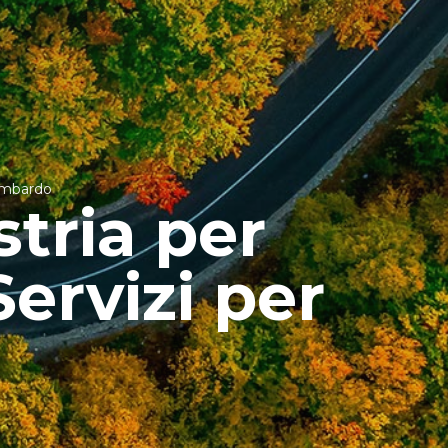
lombardo
tria per
ervizi per