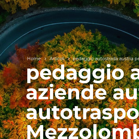
Home
Articoli
pedaggio autostrada austria pe
pedaggio a
aziende aut
autotraspo
Mezzolom