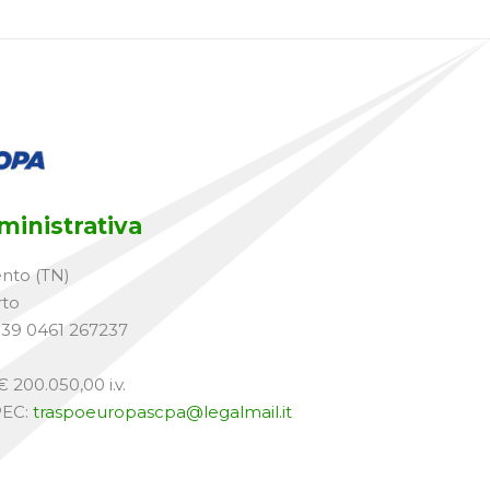
inistrativa
ento (TN)
rto
+39 0461 267237
 200.050,00 i.v.
PEC:
traspoeuropascpa@legalmail.it