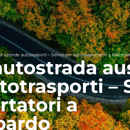
r aziende autotrasporti – Servizi per autotrasportatori a Mezzo
utostrada aus
otrasporti – S
rtatori a
bardo