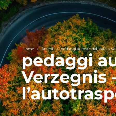
Home
Articoli
pedaggi autostradali italia a Ve
pedaggi aut
Verzegnis –
l’autotras