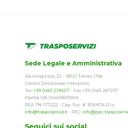
Sede Legale e Amministrativa
Via Innsbruck, 23 - 38121 Trento (TN)
Centro Direzionale Interporto
Tel.
+39 0461 239507
- Fax +39 0461 267237
Partita IVA 04459691004
REA TN-177222 - Cap. Soc. € 309.874,13 i.v.
info@trasposervizi.it
- PEC:
info@pec.trasposerviz
Seguici sui social