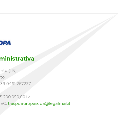
inistrativa
ento (TN)
rto
+39 0461 267237
 200.050,00 i.v.
PEC:
traspoeuropascpa@legalmail.it