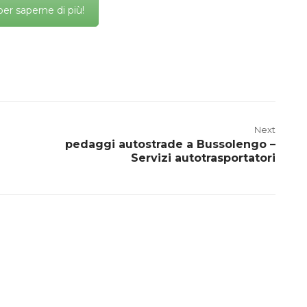
per saperne di più!
Next
pedaggi autostrade a Bussolengo –
Servizi autotrasportatori