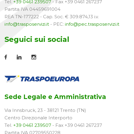
Tel.
+39 0461 239507
- Fax +39 0461 267237
Partita IVA 04459691004
REA TN-177222 - Cap. Soc. € 309.874,13 i.v.
info@trasposervizi.it
- PEC:
info@pec.trasposervizi.it
Seguici sui social
Sede Legale e Amministrativa
Via Innsbruck, 23 - 38121 Trento (TN)
Centro Direzionale Interporto
Tel.
+39 0461 239507
- Fax +39 0461 267237
Partita IVA 02709550228