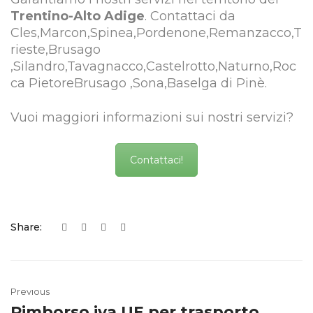
Trentino-Alto Adige
. Contattaci da
Cles,Marcon,Spinea,Pordenone,Remanzacco,T
rieste,Brusago
,Silandro,Tavagnacco,Castelrotto,Naturno,Roc
ca PietoreBrusago ,Sona,Baselga di Pinè.
Vuoi maggiori informazioni sui nostri servizi?
Contattaci!
Share:
Previous
Rimborso iva UE per trasporto