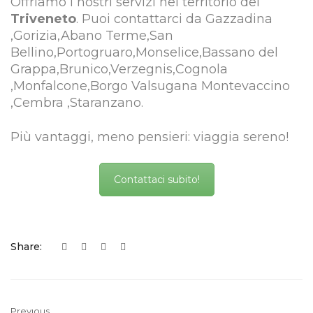
Offriamo i nostri servizi nel territorio del
Triveneto
. Puoi contattarci da Gazzadina
,Gorizia,Abano Terme,San
Bellino,Portogruaro,Monselice,Bassano del
Grappa,Brunico,Verzegnis,Cognola
,Monfalcone,Borgo Valsugana Montevaccino
,Cembra ,Staranzano.
Più vantaggi, meno pensieri: viaggia sereno!
Contattaci subito!
Share:
Previous