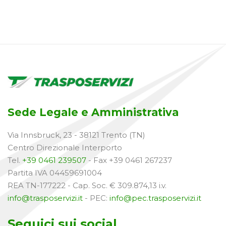
Sede Legale e Amministrativa
Via Innsbruck, 23 - 38121 Trento (TN)
Centro Direzionale Interporto
Tel.
+39 0461 239507
- Fax +39 0461 267237
Partita IVA 04459691004
REA TN-177222 - Cap. Soc. € 309.874,13 i.v.
info@trasposervizi.it
- PEC:
info@pec.trasposervizi.it
Seguici sui social