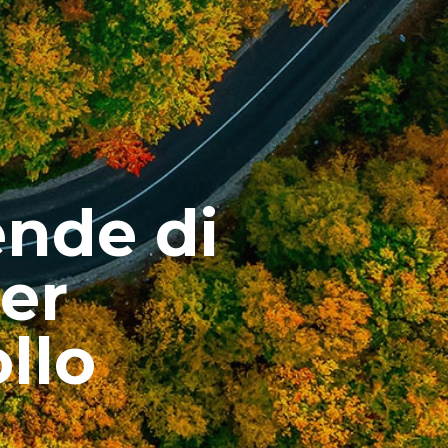
ende di
per
llo