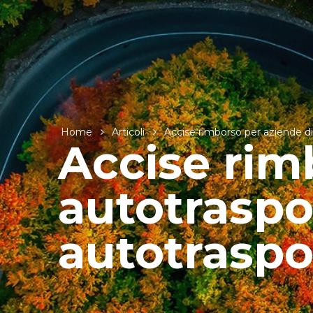
Home
Articoli
Accise rimborso per aziende di 
Accise rim
autotraspor
autotraspo