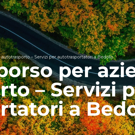
autotrasporto – Servizi per autotrasportatori a Bedollo
borso per azi
to – Servizi 
rtatori a Bedo