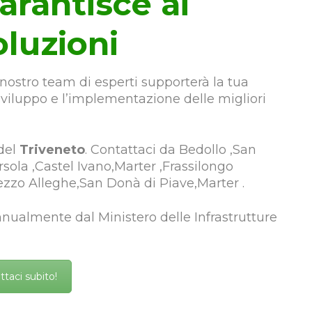
arantisce ai
oluzioni
l nostro team di esperti supporterà la tua
 sviluppo e l’implementazione delle migliori
 del
Triveneto
. Contattaci da Bedollo ,San
ola ,Castel Ivano,Marter ,Frassilongo
zzo Alleghe,San Donà di Piave,Marter .
annualmente dal Ministero delle Infrastrutture
ttaci subito!