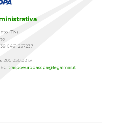
inistrativa
ento (TN)
rto
+39 0461 267237
 200.050,00 i.v.
PEC:
traspoeuropascpa@legalmail.it