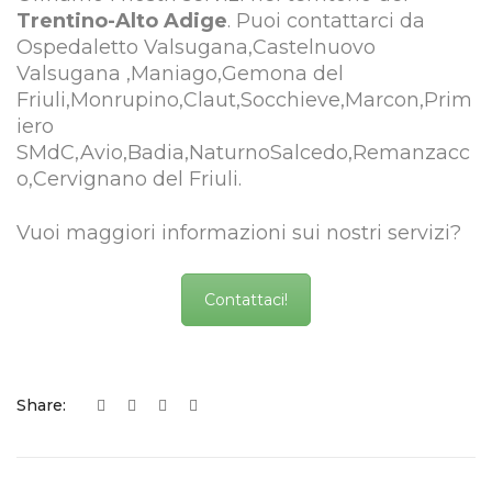
Trentino-Alto Adige
. Puoi contattarci da
Ospedaletto Valsugana,Castelnuovo
Valsugana ,Maniago,Gemona del
Friuli,Monrupino,Claut,Socchieve,Marcon,Prim
iero
SMdC,Avio,Badia,NaturnoSalcedo,Remanzacc
o,Cervignano del Friuli.
Vuoi maggiori informazioni sui nostri servizi?
Contattaci!
Share: