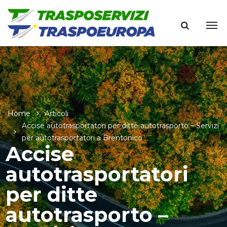
Home
Articoli
Accise autotrasportatori per ditte autotrasporto – Servizi
per autotrasportatori a Brentonico
Accise
autotrasportatori
per ditte
autotrasporto –