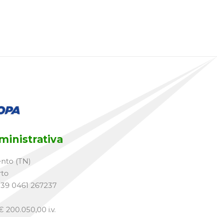
inistrativa
ento (TN)
rto
+39 0461 267237
 200.050,00 i.v.