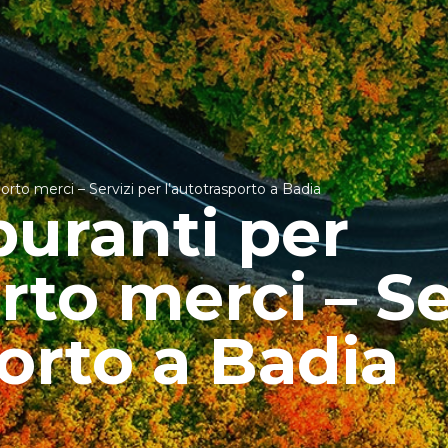
orto merci – Servizi per l’autotrasporto a Badia
buranti per
to merci – Se
porto a Badia