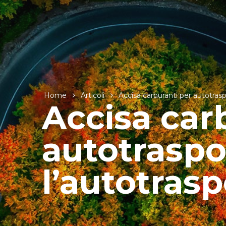
Home
Articoli
Accisa carburanti per autotrasp
Accisa car
autotraspor
l’autotras