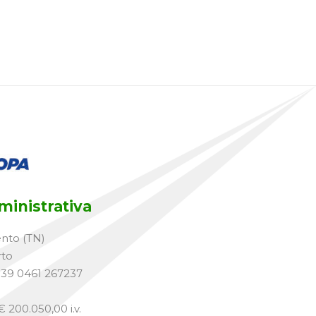
inistrativa
ento (TN)
rto
+39 0461 267237
 200.050,00 i.v.