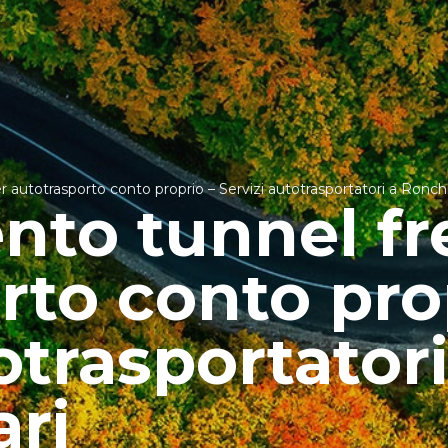
autotrasporto conto proprio – Servizi autotrasportatori a Ronchi
to tunnel fre
rto conto pro
otrasportator
ari