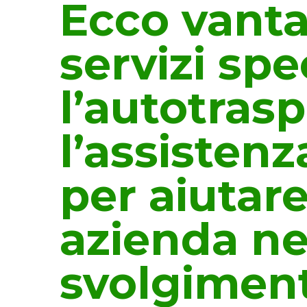
Ecco vanta
servizi spe
l’autotrasp
l’assisten
per aiutar
azienda ne
svolgiment