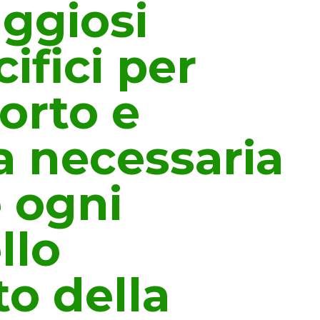
ggiosi
cifici per
orto e
za necessaria
e ogni
llo
o della