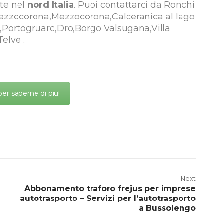
nte nel
nord Italia
. Puoi contattarci da Ronchi
Mezzocorona,Mezzocorona,Calceranica al lago
Portogruaro,Dro,Borgo Valsugana,Villa
elve .
per saperne di più!
Next
Abbonamento traforo frejus per imprese
autotrasporto – Servizi per l’autotrasporto
a Bussolengo