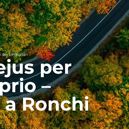
 dei Legionari
jus per
prio –
i a Ronchi