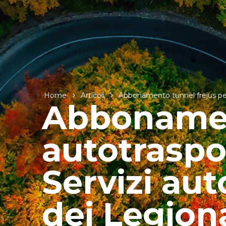
Home
Articoli
Abbonamento tunnel frejus per 
Abbonamen
autotraspo
Servizi aut
dei Legion