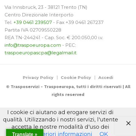
Via Innsbruck, 23 - 38121 Trento (TN)
Centro Direzionale Interporto
Tel.
+39 0461 239507
- Fax +39 0461 267237
Partita IVA 02709550228
REA TN-244241 - Cap. Soc. € 200.050,00 i.v.
info@traspoeuropa.com
- PEC:
traspoeuropascpa@legalmail.it
Privacy Policy
Cookie Policy
Accedi
© Trasposervizi - Traspoeuropa, tutti i diritti riservati | All
rights reserved
I cookie ci aiutano ad erogare servizi di
qualità. Utilizzando i nostri servizi, l'utente
accetta le nostre modalità d'uso dei
cookie.
Ulteriori informazioni
OK
Translate »