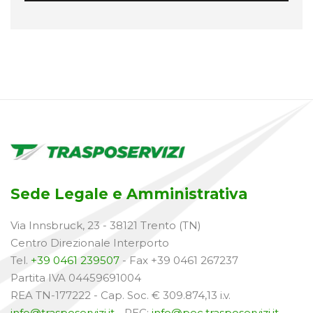
Sede Legale e Amministrativa
Via Innsbruck, 23 - 38121 Trento (TN)
Centro Direzionale Interporto
Tel.
+39 0461 239507
- Fax +39 0461 267237
Partita IVA 04459691004
REA TN-177222 - Cap. Soc. € 309.874,13 i.v.
info@trasposervizi.it
- PEC:
info@pec.trasposervizi.it